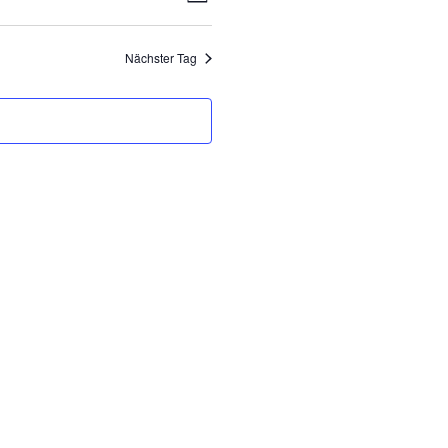
Tag
Ansichten-
Navigation
Navigation
Nächster Tag