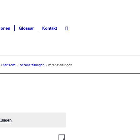
ionen
Glossar
Kontakt
Startseite
/
Veranstaltungen
/
Veranstaltungen
tungen
.
Ansichten-
Veranstaltung