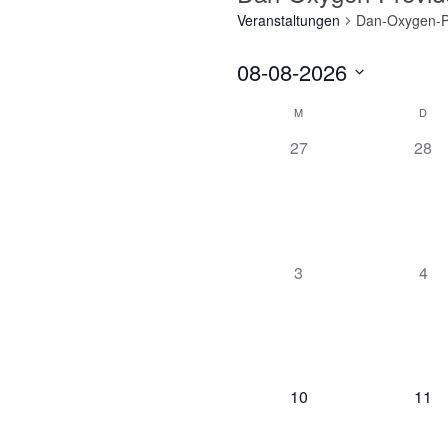
Veranstaltungen
Dan-Oxygen-P
08-08-2026
Datum
Kalender
M
D
wählen.
von
0
0
27
28
Veranstaltungen
Veranstaltungen,
Vera
0
0
3
4
Veranstaltungen,
Vera
0
0
10
11
Veranstaltungen,
Vera