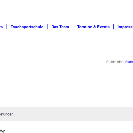
ws
Tauchsportschule
Das Team
Termine & Events
Impress
Du bist hier:
Start
gefunden.
er